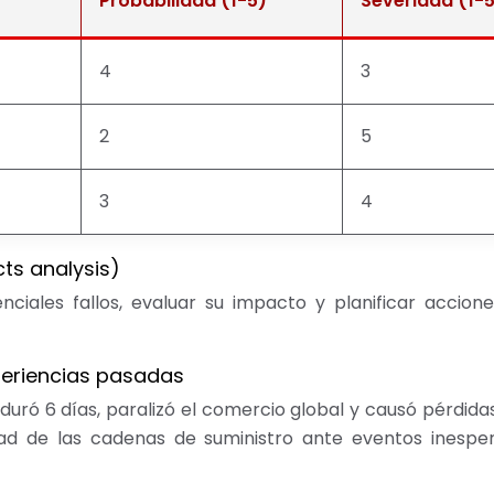
Probabilidad (1-5)
Severidad (1-
4
3
2
5
3
4
cts analysis)
enciales fallos, evaluar su impacto y planificar accio
periencias pasadas
 duró 6 días, paralizó el comercio global y causó pérdida
lidad de las cadenas de suministro ante eventos inespe