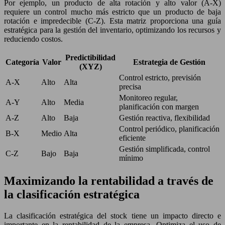
Por ejemplo, un producto de alta rotación y alto valor (A-X)
requiere un control mucho más estricto que un producto de baja
rotación e impredecible (C-Z). Esta matriz proporciona una guía
estratégica para la gestión del inventario, optimizando los recursos y
reduciendo costos.
Predictibilidad
Categoría
Valor
Estrategia de Gestión
(XYZ)
Control estricto, previsión
A-X
Alto
Alta
precisa
Monitoreo regular,
A-Y
Alto
Media
planificación con margen
A-Z
Alto
Baja
Gestión reactiva, flexibilidad
Control periódico, planificación
B-X
Medio
Alta
eficiente
Gestión simplificada, control
C-Z
Bajo
Baja
mínimo
Maximizando la rentabilidad a través de
la clasificación estratégica
La clasificación estratégica del stock tiene un impacto directo e
importante en la rentabilidad de la empresa. Optimiza el uso de